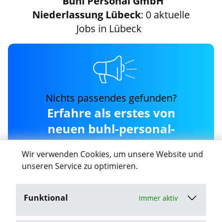
Buhl Personal GmbH
Niederlassung Lübeck
: 0 aktuelle
Jobs in Lübeck
Nichts passendes gefunden?
Erfahre als erstes von
neuen buhl-personal-
gmbh---niederlassung-
Wir verwenden Cookies, um unsere Website und
lübeck Jobs in Lübeck
unseren Service zu optimieren.
Funktional
Immer aktiv