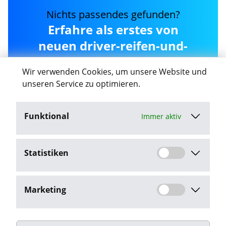
Nichts passendes gefunden?
Erfahre als erstes von
neuen driver-reifen-und-
kfz-technik-gmbh Jobs in
Wir verwenden Cookies, um unsere Website und
Lübeck
unseren Service zu optimieren.
Funktional
Immer aktiv
Job-Agent aktivieren
Statistiken
Mit dem Klick auf "Job-Agent aktivieren" stimme ich den
Datenschutzbestimmungen
zu.
Marketing