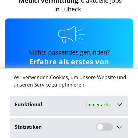
Medici Vermittlung
: 0 aktuelle Jobs
in Lübeck
Nichts passendes gefunden?
Erfahre als erstes von
neuen medici-vermittlung
Wir verwenden Cookies, um unsere Website und
Jobs in Lübeck
unseren Service zu optimieren.
Funktional
Immer aktiv
Job-Agent aktivieren
Statistiken