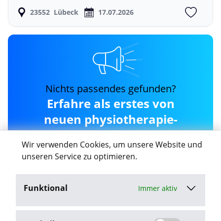
23552
Lübeck
17.07.2026
Nichts passendes gefunden?
Erfahre als erstes von
neuen physiotherapie-
sonnemann-am-
Wir verwenden Cookies, um unsere Website und
lindenplatz Jobs in Lübeck
unseren Service zu optimieren.
Funktional
Immer aktiv