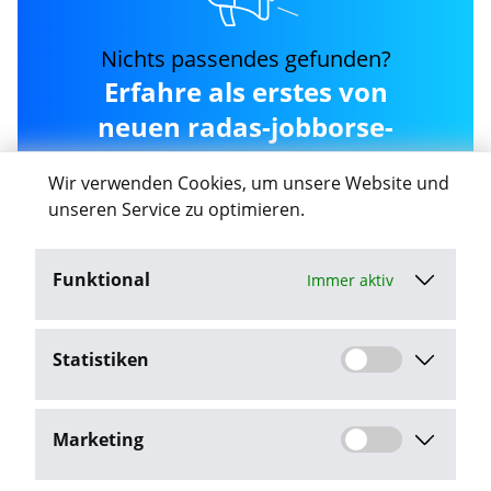
Nichts passendes gefunden?
Erfahre als erstes von
neuen radas-jobborse-
personalvermittlung-
Wir verwenden Cookies, um unsere Website und
gmbh Jobs in Lübeck
unseren Service zu optimieren.
Funktional
Immer aktiv
Job-Agent aktivieren
Statistiken
Mit dem Klick auf "Job-Agent aktivieren" stimme ich den
Datenschutzbestimmungen
zu.
Marketing